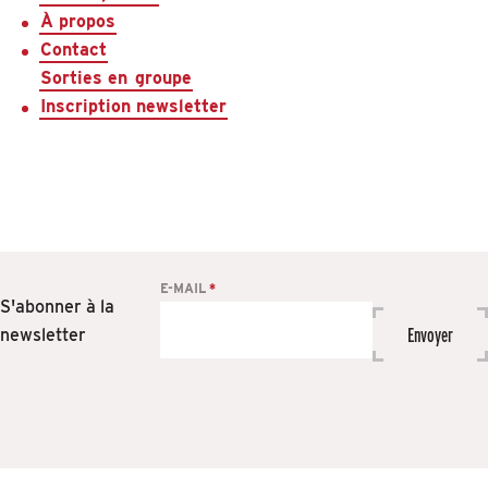
À propos
Contact
Sorties en
groupe
Inscription newsletter
Formulaire
E-MAIL
*
S'abonner à la
inscription
Envoyer
newsletter
newsletter
Si
vous
êtes
un
humain,
ne