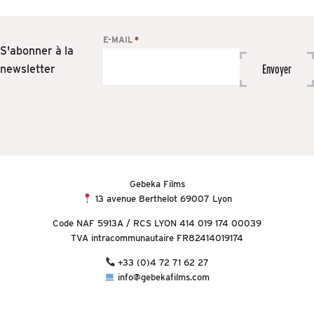
Formulaire
E-MAIL
*
S'abonner à la
inscription
Envoyer
newsletter
newsletter
Si
vous
êtes
un
humain,
ne
remplissez
Gebeka Films
13 avenue Berthelot 69007 Lyon
pas
ce
Code NAF 5913A / RCS LYON 414 019 174 00039
champ.
TVA intracommunautaire FR82414019174
+33 (0)4 72 71 62 27
info@gebekafilms.com